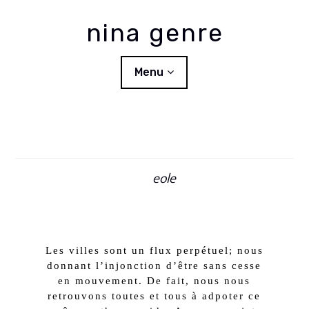
Skip
to
nina genre
content
Menu
RECHERCHE MASTER
DESIGN DE VÊTEMENTS
eole
COSTUME DESIGN
A PROPOS
Les villes sont un flux perpétuel; nous
donnant l’injonction d’être sans cesse
en mouvement. De fait, nous nous
retrouvons toutes et tous à adpoter ce